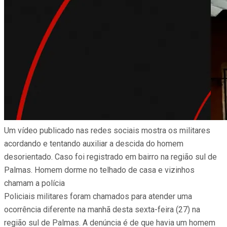
Um vídeo publicado nas redes sociais mostra os militares
acordando e tentando auxiliar a descida do homem
desorientado. Caso foi registrado em bairro na região sul de
Palmas. Homem dorme no telhado de casa e vizinhos
chamam a polícia
Policiais militares foram chamados para atender uma
ocorrência diferente na manhã desta sexta-feira (27) na
região sul de Palmas. A denúncia é de que havia um homem