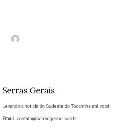
Perseguição policial termin
com tiros e homem morto 
área de mata
nov 2, 2023
Serras Gerais
Levando a noticia do Sudeste do Tocantins até você.
Email
: contato@serrasgerais.com.br