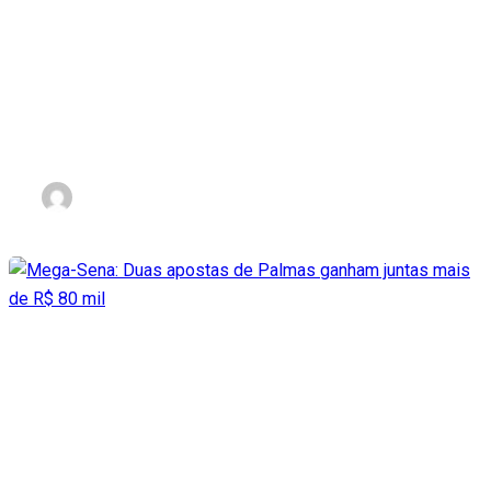
Foragido é preso após troca
tiros com a PM, invadir
escola e tentar fugir de mot
nov 2, 2023