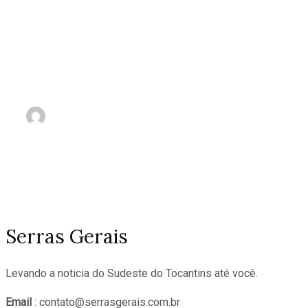
Hezbollah diz estar pronto
‘para qualquer cenário’ com
Israel
nov 3, 2023
Serras Gerais
Levando a noticia do Sudeste do Tocantins até você.
Email
: contato@serrasgerais.com.br