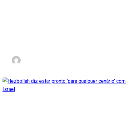
Ataque do Hamas foi ação
100% palestina, diz líder do
Hezbollah
nov 3, 2023