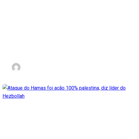
Portugal concede
nacionalidade a reféns do
Hamas com expectativa de
acelerar libertação
nov 3, 2023