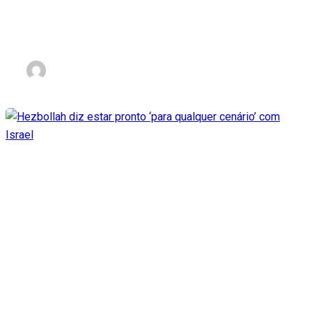
100% palestina, diz líder do
Hezbollah
nov 3, 2023
Hezbollah diz estar pronto
‘para qualquer cenário’ com