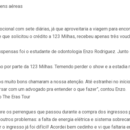
gens aéreas
cional com sete diárias, já que aproveitaria a viagem para enco
que solicitou o crédito a 123 Milhas, recebeu apenas três vouc
spensas foi o estudante de odontologia Enzo Rodriguez. Junto
rno por parte da 123 Milhas. Temendo perder o show e a estadi
preços muito bons chamaram a nossa atenção. Até estranhei no i
sar com um advogado pra entender o que fazer”, contou Enzo.
o The Eras Tour
bre os perrengues que passou durante a compra dos ingressos p
 outros problemas: a falta de energia elétrica e sistema sobreca
 o ingresso já foi difícil! Acordei bem cedinho e vi que faltaria 