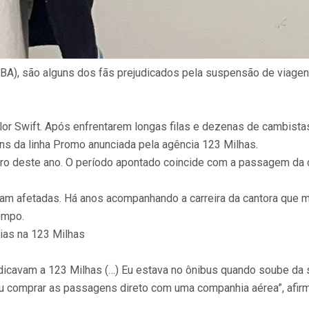
(BA), são alguns dos fãs prejudicados pela suspensão de viage
lor Swift. Após enfrentarem longas filas e dezenas de cambistas
s da linha Promo anunciada pela agência 123 Milhas.
deste ano. O período apontado coincide com a passagem da cant
m afetadas. Há anos acompanhando a carreira da cantora que mai
empo.
ias na 123 Milhas
ndicavam a 123 Milhas (…) Eu estava no ônibus quando soube da 
vou comprar as passagens direto com uma companhia aérea”, afir