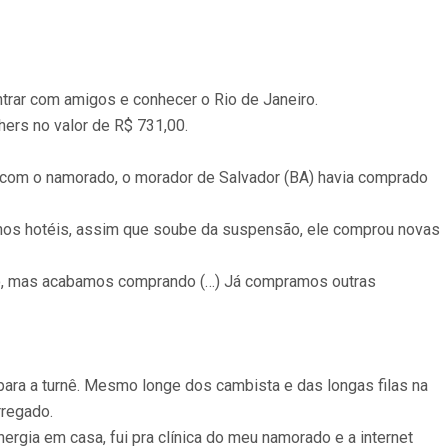
ntrar com amigos e conhecer o Rio de Janeiro.
hers no valor de R$ 731,00.
 com o namorado, o morador de Salvador (BA) havia comprado
a nos hotéis, assim que soube da suspensão, ele comprou novas
nício, mas acabamos comprando (…) Já compramos outras
ara a turnê. Mesmo longe dos cambista e das longas filas na
rregado.
energia em casa, fui pra clínica do meu namorado e a internet