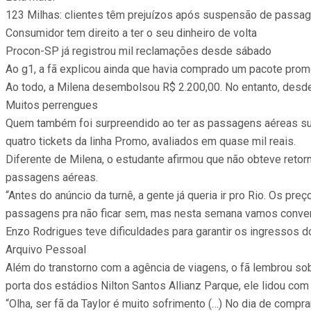
123 Milhas: clientes têm prejuízos após suspensão de passa
Consumidor tem direito a ter o seu dinheiro de volta
Procon-SP já registrou mil reclamações desde sábado
Ao g1, a fã explicou ainda que havia comprado um pacote promo
Ao todo, a Milena desembolsou R$ 2.200,00. No entanto, desde 
Muitos perrengues
Quem também foi surpreendido ao ter as passagens aéreas su
quatro tickets da linha Promo, avaliados em quase mil reais.
Diferente de Milena, o estudante afirmou que não obteve reto
passagens aéreas.
“Antes do anúncio da turnê, a gente já queria ir pro Rio. Os 
passagens pra não ficar sem, mas nesta semana vamos conver
Enzo Rodrigues teve dificuldades para garantir os ingressos d
Arquivo Pessoal
Além do transtorno com a agência de viagens, o fã lembrou so
porta dos estádios Nilton Santos Allianz Parque, ele lidou com
“Olha, ser fã da Taylor é muito sofrimento (…) No dia de comprar