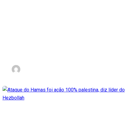
Portugal concede
nacionalidade a reféns do
Hamas com expectativa de
acelerar libertação
nov 3, 2023