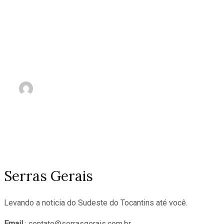
Hezbollah diz estar pronto
‘para qualquer cenário’ com
Israel
nov 3, 2023
Serras Gerais
Levando a noticia do Sudeste do Tocantins até você.
Email
: contato@serrasgerais.com.br