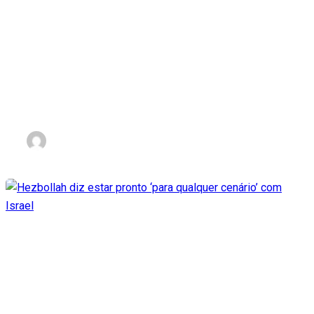
Ataque do Hamas foi ação
100% palestina, diz líder do
Hezbollah
nov 3, 2023