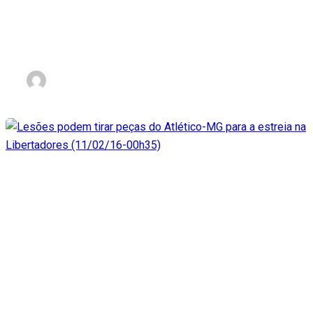
Túlio de Melo valoriza
dedicação (11/02/16-00h51)
nov 2, 2023
Lesões podem tirar peças d
Atlético-MG para a estreia n
Libertadores (11/02/16-