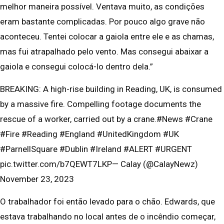
melhor maneira possível. Ventava muito, as condições
eram bastante complicadas. Por pouco algo grave não
aconteceu. Tentei colocar a gaiola entre ele e as chamas,
mas fui atrapalhado pelo vento. Mas consegui abaixar a
gaiola e consegui colocá-lo dentro dela.”
BREAKING: A high-rise building in Reading, UK, is consumed
by a massive fire. Compelling footage documents the
rescue of a worker, carried out by a crane.#News #Crane
#Fire #Reading #England #UnitedKingdom #UK
#ParnellSquare #Dublin #Ireland #ALERT #URGENT
pic.twitter.com/b7QEWT7LKP— Calay (@CalayNewz)
November 23, 2023
O trabalhador foi então levado para o chão. Edwards, que
estava trabalhando no local antes de o incêndio começar,