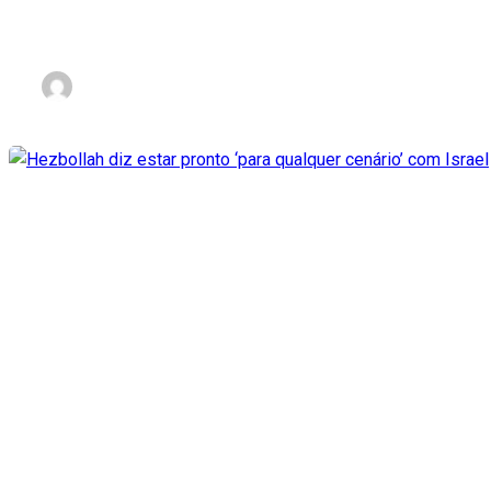
Ataque do Hamas foi ação 10
nov 3, 2023
Hezbollah diz estar pronto ‘